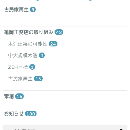
古民家再生
8
亀岡工務店の取り組み
43
木造建築の可能性
24
中大規模木造
3
ZEH目標
1
古民家再生
15
素箱
16
お知らせ
100