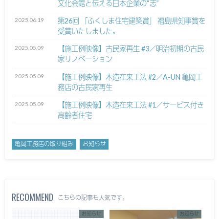
文化会館と伝える日本企業の“志”
2025.06.19
第26回 「ふくしま住宅建築賞」 福島県知事賞を
受賞いたしました。
2025.05.09
【施工例映像】古民家再生 #3／明治初期の古民
家リノベーション
2025.05.09
【施工例映像】木造在来工法 #2／A-UN 亀岡工
務店の古民家再生
2025.05.09
【施工例映像】木造在来工法 #1／サービス付き
高齢者住宅
亀岡工務店の取り組み
お知らせ
RECOMMEND
こちらの記事も人気です。
お知らせ
お知らせ