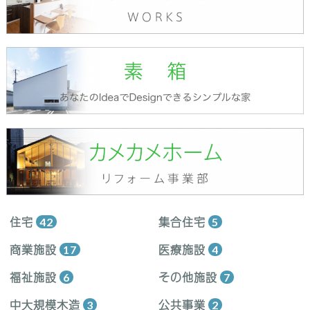
住宅
42
集合住宅
5
商業施設
17
医療施設
4
福祉施設
6
その他施設
7
中大規模木造
3
公共事業
2