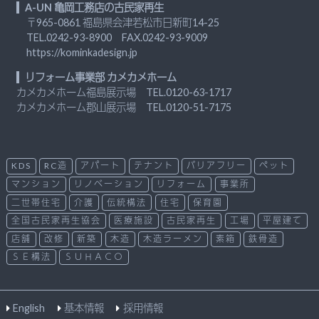
A-UN 亀岡工務店の古民家再生
〒965-0861 福島県会津若松市日新町14-25
TEL.
0242-93-8900
FAX.0242-93-9009
https://kominkadesign.jp
リフォーム事業部 カメカメホーム
カメカメホーム福島展示場 TEL.
0120-63-1717
カメカメホーム郡山展示場 TEL.
0120-51-7175
KDS
RC造
アパート
テナント
バリアフリー
ペット
マンション
リノベーション
リフォーム
事業所
二世帯住宅
介護
伝統構法
住宅
保育園
全国古民家再生協会
医療施設
古民家再生
工場
平屋建て
店舗
改修
新築
木造
木造ラーメン
素箱
鉄骨造
ＳＥ構法
ＳＵＨＡＣＯ
English
基本情報
採用情報