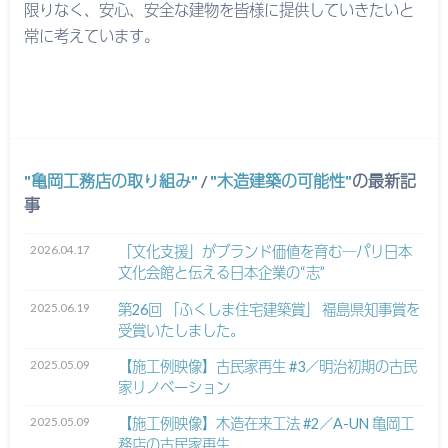
限りなく、安心、安全な建物を皆様に提供していきたいと
常に考えています。
亀岡工務店の取り組み
/
木造建築の可能性
の最新記
事
2026.04.17
「文化支援」がブランド価値を育む─パリ日本
文化会館と伝える日本企業の“志”
2025.06.19
第26回 「ふくしま住宅建築賞」 福島県知事賞を
受賞いたしました。
2025.05.09
【施工例映像】古民家再生 #3／明治初期の古民
家リノベーション
2025.05.09
【施工例映像】木造在来工法 #2／A-UN 亀岡工
務店の古民家再生