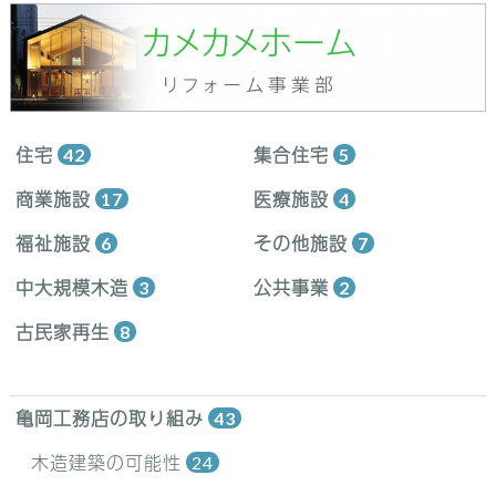
住宅
42
集合住宅
5
商業施設
17
医療施設
4
福祉施設
6
その他施設
7
中大規模木造
3
公共事業
2
古民家再生
8
亀岡工務店の取り組み
43
木造建築の可能性
24