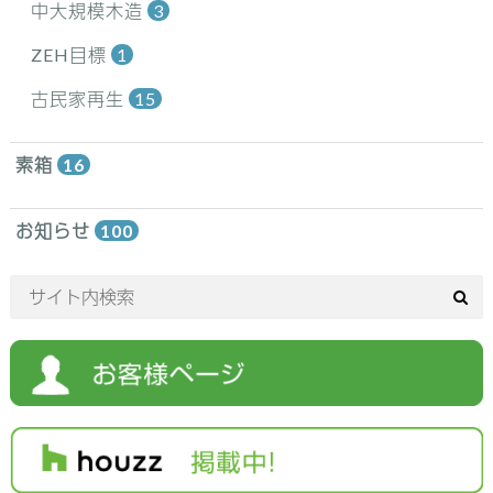
中大規模木造
3
ZEH目標
1
古民家再生
15
素箱
16
お知らせ
100