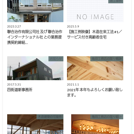
お知らせ
施工事例
2023.3.27
2025.5.9
聯合治作有限公司社 及び 聯合治作
【施工例映像】木造在来工法 #1／
インターナショナル社 との業務提
サービス付き高齢者住宅
携契約締結…
お知らせ
亀岡工務店の取り組み
2017.5.31
2021.1.1
四街道新事務所
2021年 本年もよろしくお願い致し
ます。
木造建築の可能性
亀岡工務店の取り組み