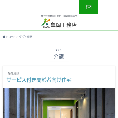
株式会社亀岡工務店 福島県福島市
お問い合わ
亀岡工務店
せ
HOME
タグ : 介護
TAG
介護
福祉施設
サービス付き高齢者向け住宅