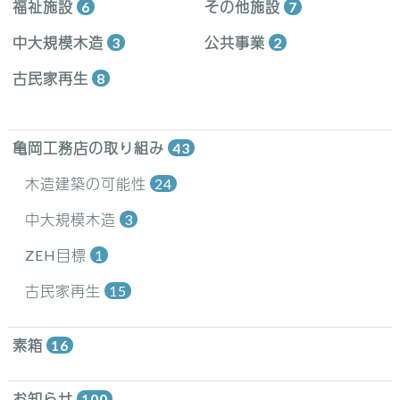
福祉施設
6
その他施設
7
中大規模木造
3
公共事業
2
古民家再生
8
亀岡工務店の取り組み
43
木造建築の可能性
24
中大規模木造
3
ZEH目標
1
古民家再生
15
素箱
16
お知らせ
100