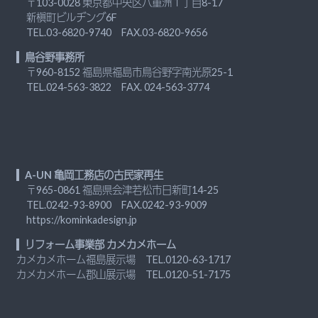
〒103-0028 東京都中央区八重洲１丁目8-17
新槇町ビルヂング6F
TEL.
03-6820-9740
FAX.03-6820-9656
鳥谷野事務所
〒960-8152 福島県福島市鳥谷野字南光原25-1
TEL.
024-563-3822
FAX. 024-563-3774
A-UN 亀岡工務店の古民家再生
〒965-0861 福島県会津若松市日新町14-25
TEL.
0242-93-8900
FAX.0242-93-9009
https://kominkadesign.jp
リフォーム事業部 カメカメホーム
カメカメホーム福島展示場 TEL.
0120-63-1717
カメカメホーム郡山展示場 TEL.
0120-51-7175