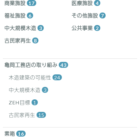
商業施設
17
医療施設
4
福祉施設
6
その他施設
7
中大規模木造
3
公共事業
2
古民家再生
8
亀岡工務店の取り組み
43
木造建築の可能性
24
中大規模木造
3
ZEH目標
1
古民家再生
15
素箱
16