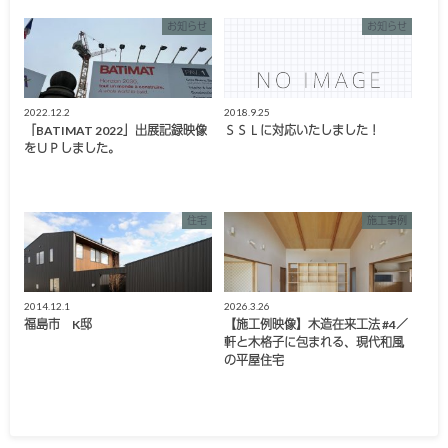
お知らせ
お知らせ
2022.12.2
2018.9.25
「BATIMAT 2022」出展記録映像
ＳＳＬに対応いたしました！
をＵＰしました。
住宅
施工事例
2014.12.1
2026.3.26
福島市 K邸
【施工例映像】木造在来工法 #4／
軒と木格子に包まれる、現代和風
の平屋住宅